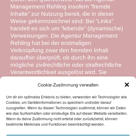
Management Rehling insofern “fremde
Inhalte” zur Nutzung bereit, die in dieser
Weise gekennzeichnet sind: Bei “Links”
handelt es sich um “lebende” (dynamische)
Verweisungen. Die Agentur Management
Rehling hat bei der erstmaligen
Verknüpfung zwar den fremden Inhalt
daraufhin überprüft, ob durch ihn eine
mögliche zivilrechtliche oder strafrechtliche
Verantwortlichkeit ausgelöst wird. Sie
überprüft aber die Inhalte, auf die sie in
Cookie-Zustimmung verwalten
ihrem Angebot verweist, nicht ständig auf
Veränderungen, die eine Verantwortlichkeit
Um dir ein optimales Erlebnis zu bieten, verwenden wir Technologien wie
neu begründen könnten. Wenn sie feststellt
Cookies, um Geräteinformationen zu speichern und/oder darauf
zuzugreifen. Wenn du diesen Technologien zustimmst, können wir Daten
oder von anderen darauf hingewiesen wird,
wie das Surfverhalten oder eindeutige IDs auf dieser Website verarbeiten.
dass ein konkretes Angebot, zu dem sie
Wenn du deine Zustimmung nicht erteilst oder zurückziehst, können
einen Link bereitgestellt hat, eine zivil- oder
bestimmte Merkmale und Funktionen beeinträchtigt werden.
strafrechtliche Verantwortlichkeit auslöst,