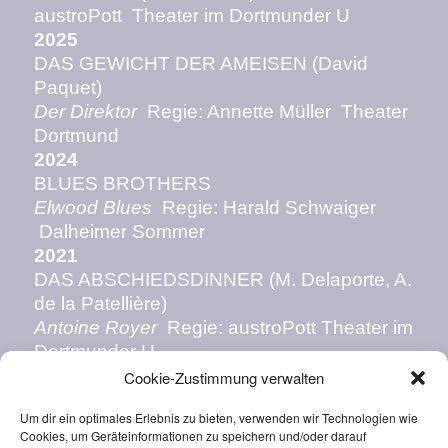
austroPott Theater im Dortmunder U
2025
DAS GEWICHT DER AMEISEN (David
Paquet)
Der Direktor
Regie: Annette Müller Theater
Dortmund
2024
BLUES BROTHERS
Elwood Blues
Regie: Harald Schwaiger
Dalheimer Sommer
2021
DAS ABSCHIEDSDINNER (M. Delaporte, A.
de la Patellière)
Antoine Royer
Regie: austroPott Theater im
Dortmunder U
Cookie-Zustimmung verwalten
Engagements:
Schauspiel Dortmund
Um dir ein optimales Erlebnis zu bieten, verwenden wir Technologien wie
Düsseldorfer Schauspielhaus
Cookies, um Geräteinformationen zu speichern und/oder darauf