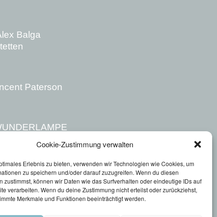
Alex Balga
etten
incent Paterson
 WUNDERLAMPE
smin Regie: Robert Persché
Cookie-Zustimmung verwalten
 Maurizio Nobili Oper Graz
ptimales Erlebnis zu bieten, verwenden wir Technologien wie Cookies, um
mationen zu speichern und/oder darauf zuzugreifen. Wenn du diesen
E
 zustimmst, können wir Daten wie das Surfverhalten oder eindeutige IDs auf
te verarbeiten. Wenn du deine Zustimmung nicht erteilst oder zurückziehst,
ornelius Baltus
immte Merkmale und Funktionen beeinträchtigt werden.