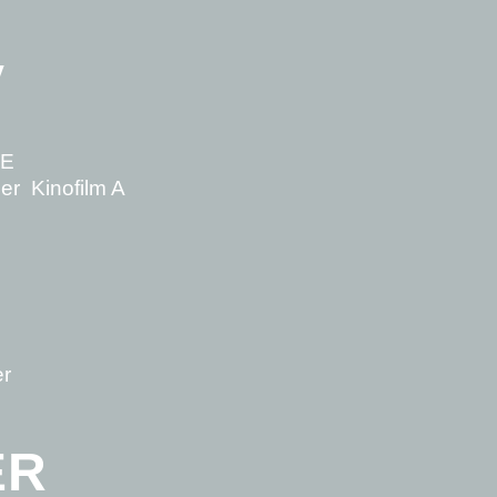
V
CE
er Kinofilm A
er
ER