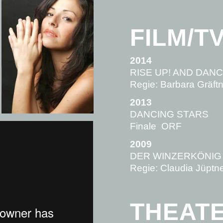
FILM/T
2014
RISE UP! AND DAN
Regie: Barbara Gräftn
2013
DANCING STARS
Finale ORF
2009
DER WINZERKÖNIG
Regie: Claudia Jüptn
THEAT