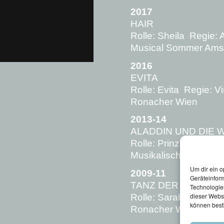
2017
HAIR
Rolle: Sheila Regie: 
Musical Sommer Amst
2016
EVITA
Rolle: Evita Regie: V
Ronacher Wien
2013-14
ALADDIN UND DIE
Rolle: Prinzessin Ja
Musikalische Leitung:
Um dir ein o
2009-11
Geräteinfor
TANZ DER VAMPIR
Technologien
dieser Websi
Rolle: Sarah Regie: C
können best
Ronacher Wien