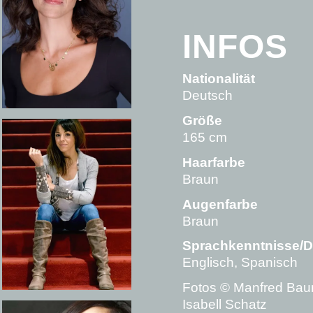
INFOS
Nationalität
Deutsch
Größe
165 cm
Haarfarbe
Braun
Augenfarbe
Braun
Sprachkenntnisse/D
Englisch, Spanisch
Fotos © Manfred Bau
Isabell Schatz