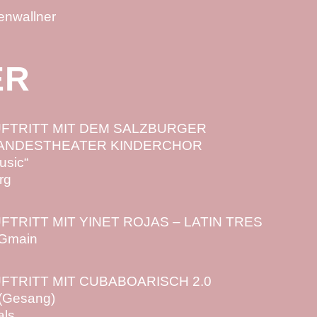
enwallner
ER
UFTRITT MIT DEM SALZBURGER
LANDESTHEATER KINDERCHOR
usic“
rg
TRITT MIT YINET ROJAS – LATIN TRES
 Gmain
FTRITT MIT CUBABOARISCH 2.0
 (Gesang)
ls