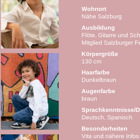
Wohnort
Nähe Salzburg
Ausbildung
Flöte, Gitarre und Sc
Mitglied Salzburger 
Körpergröße
130 cm
Haarfarbe
Dunkelbraun
Augenfarbe
braun
Sprachkenntnisse/D
Deutsch, Spanisch
Besonderheiten
Vita und nähere Infos