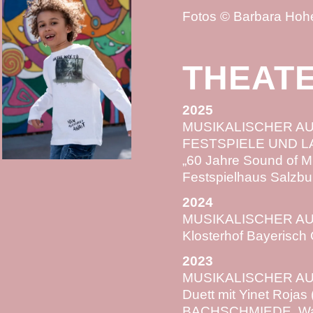
Fotos © Barbara Hoh
THEAT
2025
MUSIKALISCHER A
FESTSPIELE UND 
„60 Jahre Sound of M
Festspielhaus Salzbu
2024
MUSIKALISCHER AUF
Klosterhof Bayerisch
2023
MUSIKALISCHER AU
Duett mit Yinet Rojas
BACHSCHMIEDE, Wa