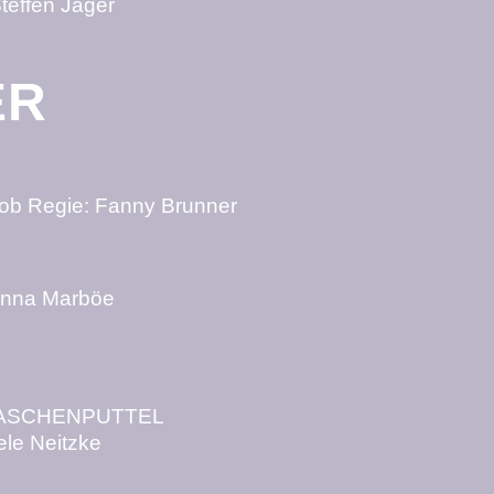
Steffen Jäger
ER
Bob Regie: Fanny Brunner
 Anna Marböe
 ASCHENPUTTEL
ele Neitzke