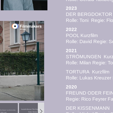
2023
DER BERGDOKTOR
Rolle: Toni Regie: F
2022
POOL Kurzfilm
Rolle: David Regie: 
2021
STRÖMUNGEN Kurzf
Rolle: Milan
Regie: T
TORTURA Kurzfilm
Rolle: Lukas Kreuzer
2020
FREUND ODER FEI
Regie: Rico Feyrer 
DER KISSENMANN