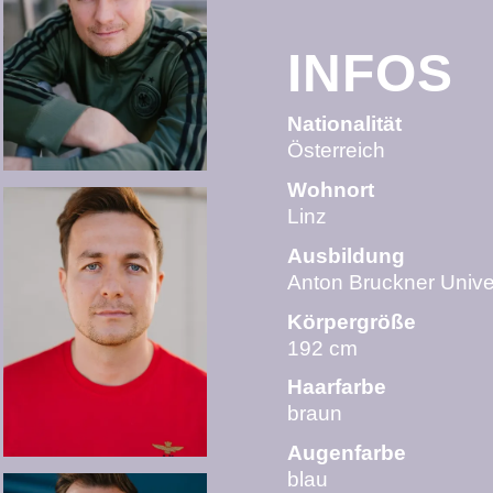
INFOS
Nationalität
Österreich
Wohnort
Linz
Ausbildung
Anton Bruckner Univer
Körpergröße
192 cm
Haarfarbe
braun
Augenfarbe
blau