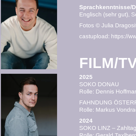
Sprachkenntnisse/D
Englisch (sehr gut), 
Fotos © Julia Dragosi
castupload:
https://w
FILM/T
2025
SOKO DONAU
Rolle: Dennis Hoffm
FAHNDUNG ÖSTER
Rolle: Markus Vondr
2024
SOKO LINZ – Zahlta
Rolle: Gerald Taxlbe