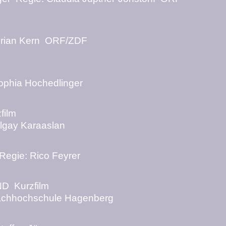
lorian Kern ORF/ZDF
Sophia Hochedlinger
ilm
olgay Karaaslan
 Regie
: Rico Feyrer
ND
Kurzfilm
Fachhochschule Hagenberg