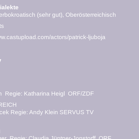
ialekte
Serbokroatisch (sehr gut), Oberösterreichisch
ts
ww.castupload.com/actors/patrick-ljuboja
V
an Regie: Katharina Heigl ORF/ZDF
REICH
acek Regie
: Andy Klein SERVUS TV
g
rger Regie: Claudia Jüptner-Jonstorff ORF