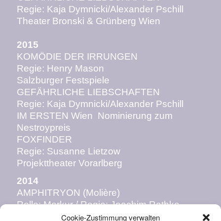
Regie: Kaja Dymnicki/Alexander Pschill
Theater Bronski & Grünberg Wien
2015
KOMÖDIE DER IRRUNGEN
Regie: Henry Mason
Salzburger Festspiele
GEFÄHRLICHE LIEBSCHAFTEN
Regie: Kaja Dymnicki/Alexander Pschill
IM ERSTEN Wien Nominierung zum
Nestroypreis
FOXFINDER
Regie: Susanne Lietzow
Projekttheater Vorarlberg
2014
AMPHITRYON (Molière)
Rolle: Merkur / Regie: Joachim Rathke
Volkstheater i.d.Bezirken Wien
Cookie-Zustimmung verwalten