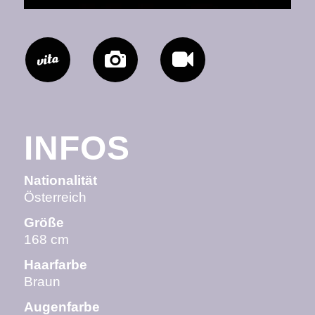
INFOS
Nationalität
Österreich
Größe
168 cm
Haarfarbe
Braun
Augenfarbe