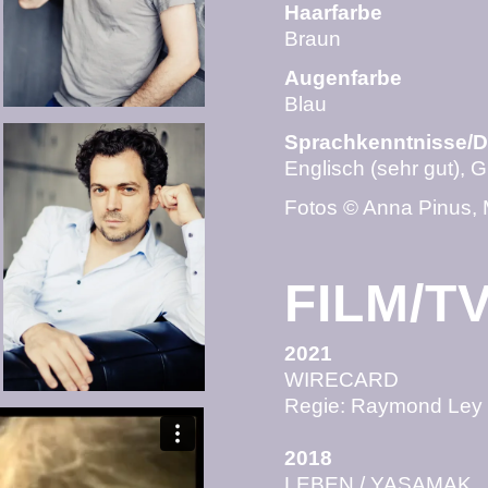
Haarfarbe
Braun
Augenfarbe
Blau
Sprachkenntnisse/D
Englisch (sehr gut), 
Fotos © Anna Pinus,
FILM/T
2021
WIRECARD
Regie: Raymond Le
2018
LEBEN / YASAMAK