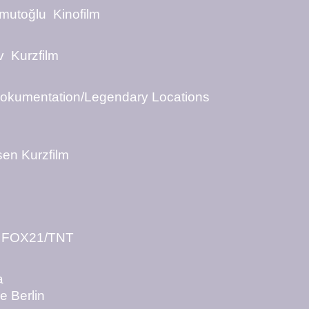
mutoğlu Kinofilm
v Kurzfilm
Dokumentation/Legendary Locations
sen Kurzfilm
ie FOX21/TNT
a
e Berlin