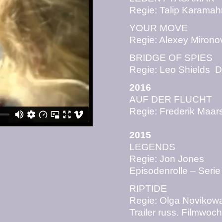
Regie: Talip Karamah
YOUR MOVE
Regie: Alexey Mirono
BRIDGE OF SPIES
Regie: Leo Shields 
2016
AUF DER FLUCHT
Regie: Frederik Maar
2015
LEGENDS
Regie: Jon Jones
Episodenrolle – Ser
RIPTIDE
Regie: Olga Novikow
Trailer russ. Filmwoch