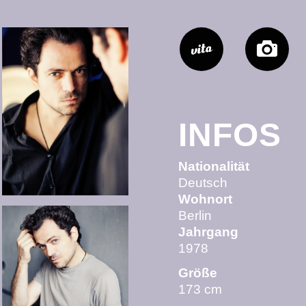
INFOS
Nationalität
Deutsch
Wohnort
Berlin
Jahrgang
1978
Größe
173 cm