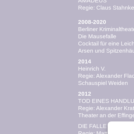
AMADEUS
Regie: Claus Stahnke
2008-2020
Berliner Kriminalthea
Die Mausefalle
Cocktail für eine Leic
Arsen und Spitzenh
2014
Heinrich V.
Regie: Alexander Fla
Schauspiel Weiden
2012
TOD EINES HANDL
Regie: Alexander Kra
Theater an der Effing
DIE FALLE
Regie: Matti Wien