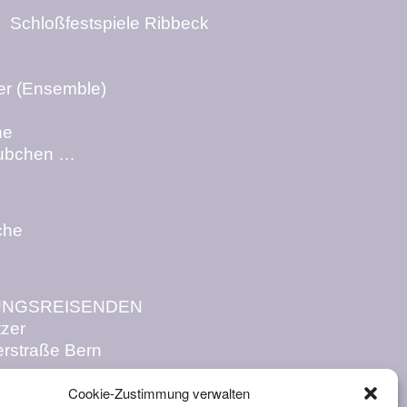
 Schloßfestspiele Ribbeck
ter (Ensemble)
he
äubchen …
che
UNGSREISENDEN
tzer
erstraße Bern
Cookie-Zustimmung verwalten