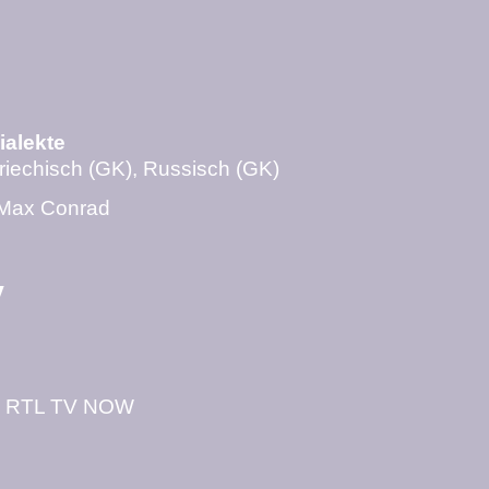
ialekte
Griechisch (GK), Russisch (GK)
 Max Conrad
V
y RTL TV NOW