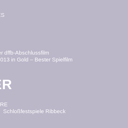
ES
r dffb-Abschlussfilm
013 in Gold – Bester Spielfilm
ER
ERE
 Schloßfestspiele Ribbeck