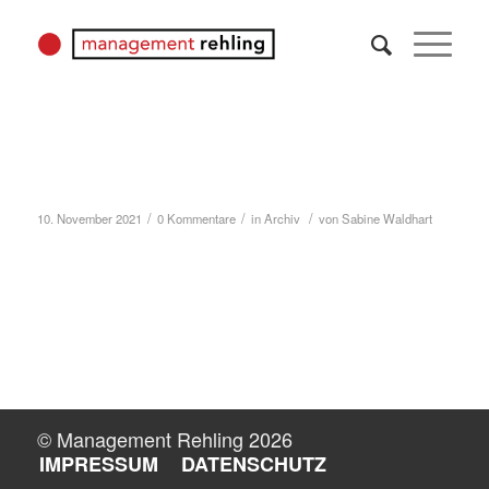
Annalena Hochgruber: Neu bei
Management Rehling
/
/
/
10. November 2021
0 Kommentare
in
Archiv
von
Sabine Waldhart
Weiterlesen
© Management Rehling 2026
IMPRESSUM
DATENSCHUTZ