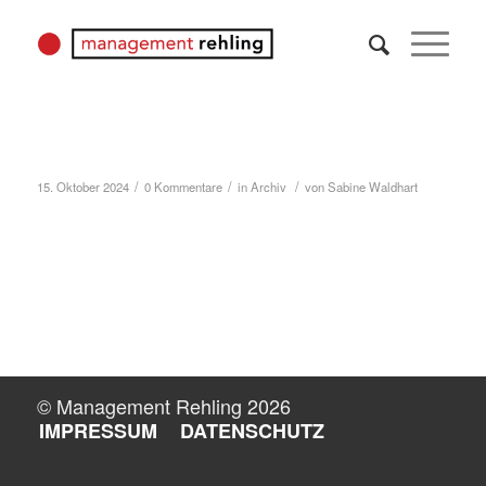
Katharina Stemberger: Neue Fotos
/
/
/
15. Oktober 2024
0 Kommentare
in
Archiv
von
Sabine Waldhart
Weiterlesen
© Management Rehling 2026
IMPRESSUM
DATENSCHUTZ