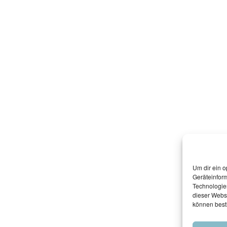
Um dir ein o
Geräteinfor
Technologien
dieser Websi
können best