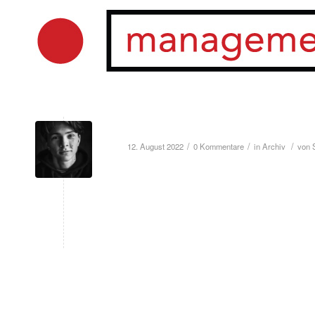
Yoran Leicher: Neue Fotos
/
/
/
12. August 2022
0 Kommentare
in
Archiv
von
Weiterlesen