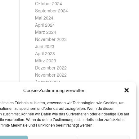
Oktober 2024
September 2024
Mai 2024
April 2024
März 2024
November 2023
Juni 2023
April 2023
März 2023
Dezember 2022
November 2022
August 2022
Juli 2022
Cookie-Zustimmung verwalten
Februar 2022
ptimales Erlebnis zu bieten, verwenden wir Technologien wie Cookies, um
Januar 2022
mationen zu speichern und/oder darauf zuzugreifen. Wenn du diesen
Dezember 2021
 zustimmst, können wir Daten wie das Surfverhalten oder eindeutige IDs auf
November 2021
te verarbeiten. Wenn du deine Zustimmung nicht erteilst oder zurückziehst,
Oktober 2021
immte Merkmale und Funktionen beeinträchtigt werden.
April 2021