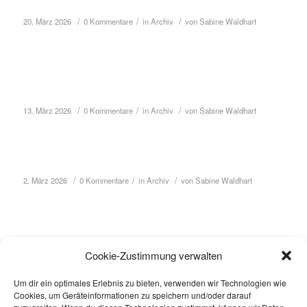
Linda Hold: Neue Fotos
/
/
/
20. März 2026
0 Kommentare
in
Archiv
von
Sabine Waldhart
Adelheid Picha: Neu bei Management
Rehling
/
/
/
13. März 2026
0 Kommentare
in
Archiv
von
Sabine Waldhart
Ivy P.: Neu bei Management Rehling
/
/
/
2. März 2026
0 Kommentare
in
Archiv
von
Sabine Waldhart
Liv Su P.: Neu bei Management Rehling
/
/
/
2. März 2026
0 Kommentare
in
Archiv
von
Sabine Waldhart
Cookie-Zustimmung verwalten
Um dir ein optimales Erlebnis zu bieten, verwenden wir Technologien wie
Cookies, um Geräteinformationen zu speichern und/oder darauf
Yoran Leicher: Neue Fotos