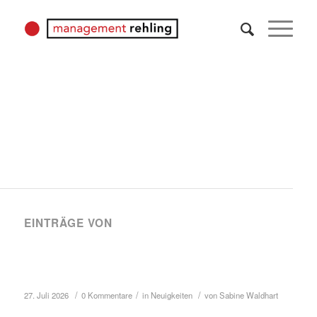
Über
Sabine Waldhart
Dieser Autor hat noch keine Biografie hinzugefügt.
Der Autor
Sabine Waldhart
hat 61 Einträge verfasst.
EINTRÄGE VON
Mattheo M.: Neu bei Management
Rehling
/
/
/
27. Juli 2026
0 Kommentare
in
Neuigkeiten
von
Sabine Waldhart